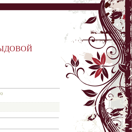
ВЫДОВОЙ
.)