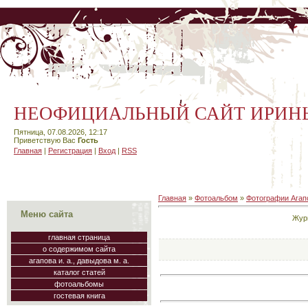
НЕОФИЦИАЛЬНЫЙ САЙТ ИРИН
Пятница, 07.08.2026, 12:17
Приветствую Вас
Гость
Главная
|
Регистрация
|
Вход
|
RSS
Главная
»
Фотоальбом
»
Фотографии Агапо
Меню сайта
Журн
главная страница
о содержимом сайта
агапова и. а., давыдова м. а.
каталог статей
фотоальбомы
гостевая книга