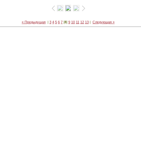
« Предыдущая
|
3
4
5
6
7
[
8
]
9
10
11
12
13
|
Следующая »