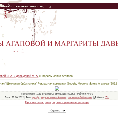
Ы АГАПОВОЙ И МАРГАРИТЫ ДА
вой И. А. и Давыдовой М. А.
» Модель Ирина Агапова
ал "Школьная библиотека" Рекламная компания Google. Модель Ирина Агапова (2012 г
Просмотров
: 1139 |
Размеры
: 889x521px/59.3Kb |
Рейтинг
: 0.0/0
Дата
: 23.10.2012 |
Теги
:
google
,
модель Ирина Агапова
,
школьная библиотека
|
Добавил
:
Zizi
Просмотреть фотографию в реальном размере