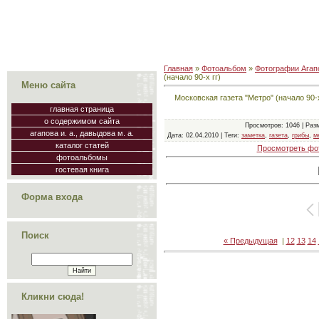
Главная
»
Фотоальбом
»
Фотографии Агапо
(начало 90-х гг)
Меню сайта
Московская газета "Метро" (начало 90-
главная страница
о содержимом сайта
Просмотров
: 1046 |
Раз
агапова и. а., давыдова м. а.
Дата
: 02.04.2010 |
Теги
:
заметка
,
газета
,
грибы
,
м
каталог статей
Просмотреть фо
фотоальбомы
гостевая книга
Форма входа
Поиск
« Предыдущая
|
12
13
14
Кликни сюда!