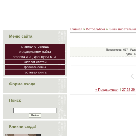
Главная
»
Фотоальбом
»
Книги писательн
Меню сайта
главная страница
Просмотров
: 657 |
Раз
о содержимом сайта
Дата
: 1
агапова и. а., давыдова м. а.
каталог статей
фотоальбомы
гостевая книга
Форма входа
« Предыдущая
|
27
28
29
Поиск
Кликни сюда!