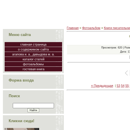
Главная
»
Фотоальбом
»
Книги писательн
Меню сайта
главная страница
Просмотров
: 620 |
Раз
о содержимом сайта
Дата
: 1
агапова и. а., давыдова м. а.
каталог статей
фотоальбомы
гостевая книга
Форма входа
« Предыдущая
|
53
54
55
Поиск
Кликни сюда!