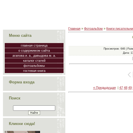
Главная
»
Фотоальбом
»
Книги писательн
Меню сайта
главная страница
Просмотров
: 646 |
Раз
о содержимом сайта
Дата
: 1
агапова и. а., давыдова м. а.
каталог статей
фотоальбомы
гостевая книга
Форма входа
« Предыдущая
|
47
48
49
Поиск
Кликни сюда!