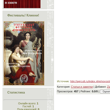
Фестиваль! Кликни!
Источник
:
http://agrcult.ru/index.php/novos
Категория
:
Статьи и заметки
|
Добавил
:
Zi
Просмотров
:
457
|
Рейтинг
:
0.0
/
0
|
Статистика
Онлайн всего:
1
Гостей:
1
Пользователей:
0