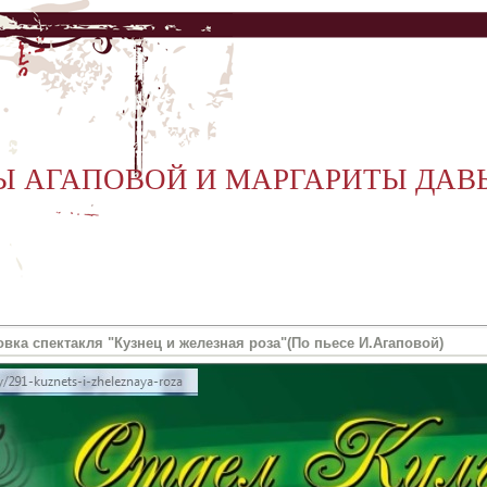
Ы АГАПОВОЙ И МАРГАРИТЫ ДА
вка спектакля "Кузнец и железная роза"(По пьесе И.Агаповой)