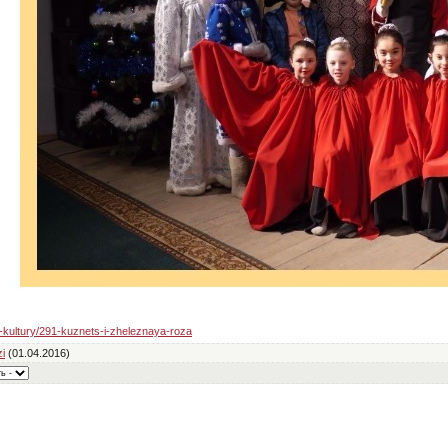
ti-kultury/291-kuznets-i-zheleznaya-roza
zi
(01.04.2016)