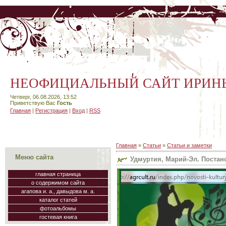
НЕОФИЦИАЛЬНЫЙ САЙТ ИРИН
Четверг, 06.08.2026, 13:52
Приветствую Вас
Гость
Главная
|
Регистрация
|
Вход
|
RSS
Главная
»
Статьи
»
Статьи и заметки
Меню сайта
Удмуртия, Марий-Эл. Постано
главная страница
о содержимом сайта
агапова и. а., давыдова м. а.
каталог статей
фотоальбомы
гостевая книга