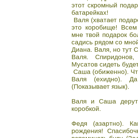
этот скромный подар
батарейках!
Валя (хватает подаро
это коробище! Всем
мне твой подарок б
садись рядом со мно
Диана. Валя, но тут 
Валя. Спиридонов
Мусатов сидеть будет
Саша (обиженно). Чт
Валя (ехидно). Д
(Показывает язык).
Валя и Саша дерутс
коробкой.
Федя (азартно). К
рождения! Спасибоч