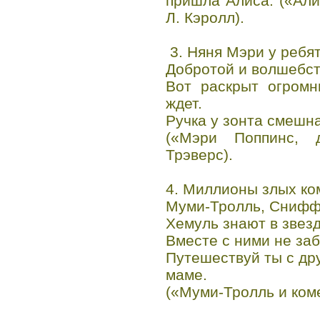
пришла Алиса. («Али
Л. Кэролл).
3. Няня Мэри у ребят
Добротой и волшебст
Вот раскрыт огромн
ждет.
Ручка у зонта смешна
(«Мэри Поппинс, 
Трэверс).
4. Миллионы злых ко
Муми-Тролль, Снифф
Хемуль знают в звезд
Вместе с ними не заб
Путешествуй ты с дру
маме.
(«Муми-Тролль и коме