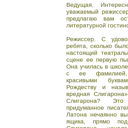
Ведущая. Интерес
уважаемый режиссер
предлагаю вам ос
литературной гостин
Режиссер. С удово
ребята, сколько был
настоящий театраль
сцене ее первую пь
Она училась в школе
с ее фамилией,
красивыми буква
Рождеству и назы
вредная Слигарона»
Слигарона? Это
придуманное писате
Латона нечаянно вы
ящика, прямо по