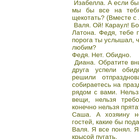
Изабелла. А если бы 
мы бы все на тебя
щекотать? (Вместе с
Валя. Ой! Караул! Бо
Латона. Федя, тебе 
порога ты услышал, 
любим?
Федя. Нет. Обидно.
Диана. Обратите вни
друга успели обид
решили отпразднов
собираетесь на празд
рядом с вами. Нель
вещи, нельзя требо
конечно нельзя прята
Саша. А хозяину не
гостей, какие бы под
Валя. Я все понял. 
крысой пугать.