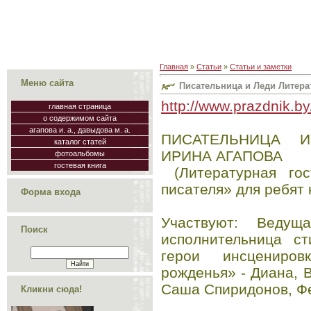
Главная
»
Статьи
»
Статьи и заметки
Меню сайта
Писательница и Леди Литера
http://www.prazdnik.by
главная страница
о содержимом сайта
агапова и. а., давыдова м. а.
ПИСАТЕЛЬНИЦА И
каталог статей
ИРИНА АГАПОВА
фотоальбомы
гостевая книга
(Литературная гос
писателя» для ребят
Форма входа
Участвуют: Ведущ
Поиск
исполнительница ст
герои инсцениро
рожденья» - Диана, 
Саша Спиридонов, Ф
Кликни сюда!