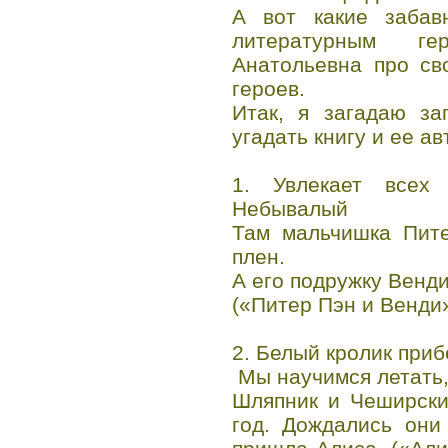
А вот какие забав
литературным ге
Анатольевна про св
героев.
Итак, я загадаю за
угадать книгу и ее ав
1. Увлекает всех
Небывалый
Там мальчишка Пите
плен.
А его подружку Венди
(«Питер Пэн и Венди»
2. Белый кролик приб
Мы научимся летать, 
Шляпник и Чеширски
год. Дождались они