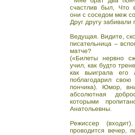
Мне брат два пончи
счастлив был, Что 
они с соседом меж с
Друг другу забивали 
Ведущая. Видите, ск
писательница – вспо
матче?
(«Билеты нервно сж
учил, как будто трен
как выиграла его 
поблагодарил свою 
пончика). Юмор, вн
абсолютная добро
которыми пропита
Анатольевны.
Режиссер (входи
проводится вечер, 