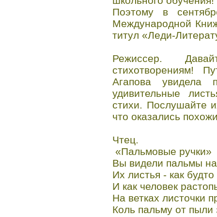
школьного обучения!
Поэтому в сентябр
Международной Книж
титул «Леди-Литерат
Режиссер. Дав
стихотворениям! П
Агапова увидела 
удивительные лист
стихи. Послушайте и
что оказались похожи
Чтец.
«Пальмовые ручки»
Вы видели пальмы на
Их листья - как будто
И как человек растоп
На ветках листочки п
Коль пальму от пыли 