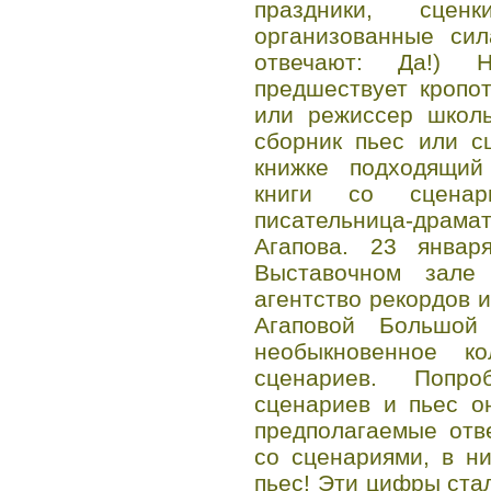
праздники, сценк
организованные сил
отвечают: Да!) 
предшествует кропо
или режиссер школь
сборник пьес или с
книжке подходящий
книги со сценар
писательница-драм
Агапова. 23 январ
Выставочном зале
агентство рекордов 
Агаповой Большой
необыкновенное к
сценариев. Попро
сценариев и пьес о
предполагаемые отв
со сценариями, в н
пьес! Эти цифры ста