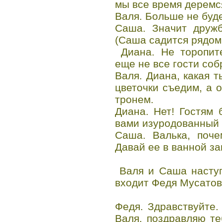
мы все время деремс
Валя. Больше не буде
Саша. Значит дружб
(Саша садится рядом 
Диана. Не торопите
еще не все гости соб
Валя. Диана, какая т
цветочки съедим, а 
тронем.
Диана. Нет! Гостям 
вами изуродованный 
Саша. Валька, поче
Давай ее в ванной за
Валя и Саша наступ
входит Федя Мусатов
Федя. Здравствуйте.
Валя, поздравляю т