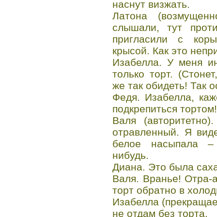
наснут визжать.
Латона (возмущенн
слышали, тут прот
пригласили с кор
крысой. Как это непр
Изабелла. У меня и
только торт. (Стоне
же так обидеть! Так о
Федя. Изабелла, каж
подкрепиться тортом!
Валя (авторитетно)
отравленный. Я виде
белое насыпала – 
нибудь.
Диана. Это была сах
Валя. Вранье! Отра-а
торт обратно в холод
Изабелла (прекращает
не отдам без торта.