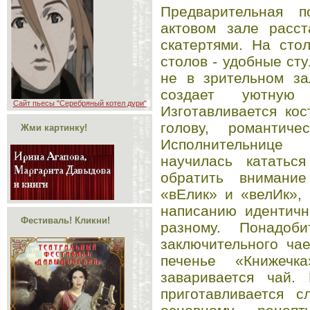
Предварительная п
актовом зале расст
скатертями. На сто
столов - удобные ст
не в зрительном за
создает уютную
Сайт пьесы "Серебряный котел дури"
Изготавливается ко
голову, романтич
Жми картинку!
Исполнительнице
научилась кататьс
обратить внимани
«вЕлик» и «велИк»,
написанию идентичн
Фестиваль! Кликни!
разному. Понадоб
заключительного ча
печенье «Книжечк
заваривается чай. 
приготавливается с