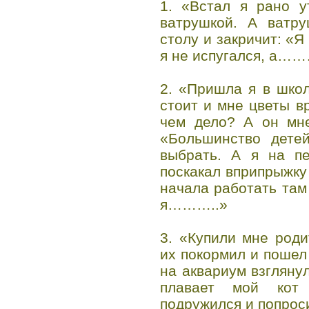
1. «Встал я рано у
ватрушкой. А ватру
столу и закричит: «Я
я не испугался, а…
2. «Пришла я в школ
стоит и мне цветы в
чем дело? А он мне
«Большинство дете
выбрать. А я на п
поскакал вприпрыжку
начала работать там
я………..»
3. «Купили мне род
их покормил и пошел 
на аквариум взглянул
плавает мой кот
подружился и попроси