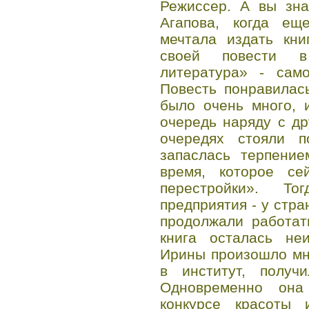
Режиссер. А вы зна
Агапова, когда е
мечтала издать кни
своей повести в
литература» - сам
Повесть понравилас
было очень много, 
очередь наряду с др
очередях стояли 
запаслась терпение
время, которое се
перестройки». То
предприятия - у стра
продолжали работат
книга осталась не
Ирины произошло мн
в институт, получ
Одновременно она
конкурсе красоты 