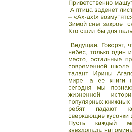
Приветственно машут
А птица заденет лис
– «Ах-ах!» возмутятс
Зимой снег закроет с
Кто сшил бы для пал
Ведущая. Говорят, ч
небес, только один 
место, остальные п
современной школе 
талант Ирины Агап
мире, а ее книги 
сегодня мы познак
жизненной исто
популярных книжных 
ребят падают к
сверкающие кусочки 
Пусть каждый ма
звездопада напомин