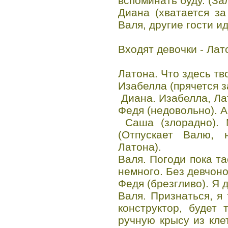
вспоминать буду. (За
Диана (хватается за
Валя, другие гости ид
Входят девочки - Лат
Латона. Что здесь тв
Изабелла (прячется з
Диана. Изабелла, Ла
Федя (недовольно). А
Саша (злорадно). 
(Отпускает Валю, 
Латона).
Валя. Погоди пока та
немного. Без девчоно
Федя (брезгливо). Я 
Валя. Признаться, я
конструктор, будет
ручную крысу из клет