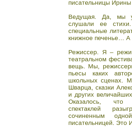
писательницы Ирины 
Ведущая. Да, мы у
слушали ее стих
специальные литера
книжное печенье… А 
Режиссер. Я – режи
театральном фестив
вещь. Мы, режиссер
пьесы каких авто
школьных сценах. М
Шварца, сказки Але
и других величайши
Оказалось, что 
спектаклей разы
сочиненным одно
писательницей. Это 