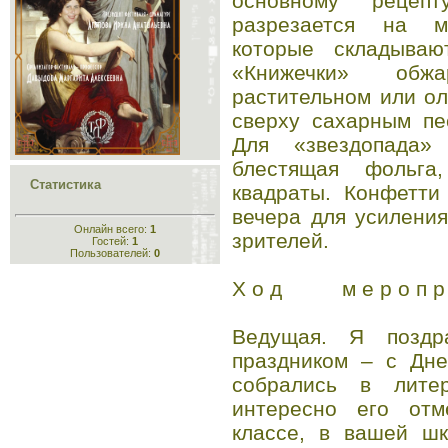
основному рецепт
разрезается на ма
которые складываю
«Книжечки» обж
растительном или о
сверху сахарным пе
Для «звездопада»
блестящая фольга
Статистика
квадраты. Конфетти
вечера для усилени
Онлайн всего:
1
зрителей.
Гостей:
1
Пользователей:
0
Х о д м е р о п р и
Ведущая. Я позд
праздником – с Дне
собрались в литер
интересно его отм
классе, в вашей шк