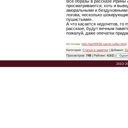
Все образы в рассказе Ирины 
просматриваются, хоть и выве
аморальными и бездуховными
логова, несколько шокирующие
пушистыми».
А что касается недочетов, то 
рассказе, будут вечным памя
пожалуй, даже опечатки прид
Источник
:
http://ia200938.narod.ru/fan.html
Категория
:
Статьи и заметки
|
Добавил
:
Zi
Просмотров
:
748
|
Рейтинг
:
4.5
/
2
|
201O-2