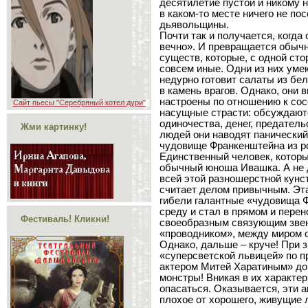
десятилетие пустой и никому 
в каком-то месте ничего не пос
дьявольщины.
Почти так и получается, когд
вечно». И превращается обыч
существ, которые, с одной стор
совсем иные. Одни из них умею
недурно готовит салаты из бел
в камень врагов. Однако, они
настроены по отношению к сос
Сайт пьесы "Серебряный котел дури"
насущные страсти: обсуждают
одиночества, денег, предател
Жми картинку!
людей они наводят панический
чудовище Франкенштейна из р
Единственный человек, которых
обычный юноша Ивашка. А не д
всей этой разношерстной кунс
считает делом привычным. Этак
гибели галантные «чудовища Ф
среду и стал в прямом и пере
Фестиваль! Кликни!
своеобразным связующим звено
«проводником», между миром 
Однако, дальше – круче! При з
«суперсветской львицей» по п
актером Митей Харатиным» до
монстры! Вникая в их характе
опасаться. Оказывается, эти 
плохое от хорошего, живущие 