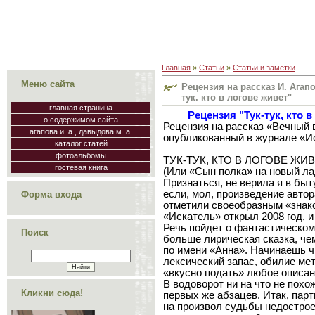
Главная
»
Статьи
»
Статьи и заметки
Меню сайта
Рецензия на рассказ И. Агап
тук. кто в логове живет"
главная страница
Рецензия "Тук-тук, кто 
о содержимом сайта
Рецензия на рассказ «Вечный 
агапова и. а., давыдова м. а.
опубликованный в журнале «Ис
каталог статей
фотоальбомы
ТУК-ТУК, КТО В ЛОГОВЕ ЖИ
гостевая книга
(Или «Сын полка» на новый ла
Признаться, не верила я в бы
если, мол, произведение автор
Форма входа
отметили своеобразным «знако
«Искатель» открыл 2008 год, 
Речь пойдет о фантастическом
Поиск
больше лирическая сказка, че
по имени «Анна». Начинаешь ч
лексический запас, обилие мет
«вкусно подать» любое описан
В водоворот ни на что не пох
Кликни сюда!
первых же абзацев. Итак, пар
на произвол судьбы недострое