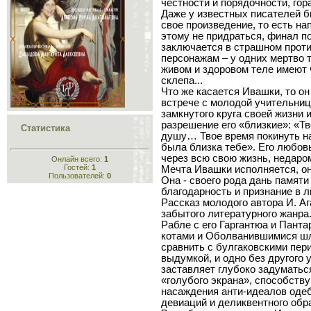
честности и порядочности, го
Даже у известных писателей б
свое произведение, то есть н
этому не придраться, финал 
заключается в страшном проти
персонажам – у одних мертво т
живом и здоровом теле имеют 
склепа...
Что же касается Ивашки, то он
встрече с молодой учительниц
замкнутого круга своей жизни 
разрешение его «близкие»: «Тво
Статистика
душу… Твое время покинуть н
была близка тебе». Его любовь
через всю свою жизнь, недаром
Онлайн всего:
1
Гостей:
1
Мечта Ивашки исполняется, он
Пользователей:
0
Она - своего рода дань памяти
благодарность и признание в 
Рассказ молодого автора И. А
забытого литературного жанра
Рабле с его Гаргантюа и Пант
котами и Оболванившимися шл
сравнить с булгаковскими пери
выдумкой, и одно без другого
заставляет глубоко задумать
«голубого экрана», способств
насаждения анти-идеалов оде
девиаций и деликвентного обр