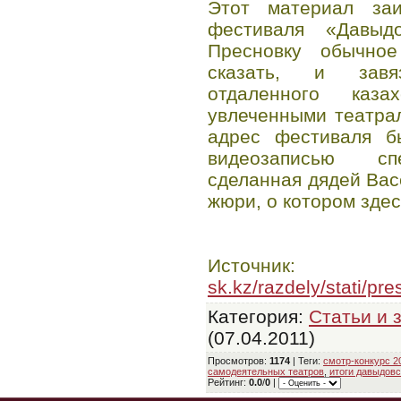
Этот материал заи
фестиваля «Давыд
Пресновку обычное
сказать, и завя
отдаленного каза
увлеченными театра
адрес фестиваля б
видеозаписью спе
сделанная дядей Ва
жюри, о котором здес
Источник
sk.kz/razdely/stati/p
Категория
:
Статьи и 
(07.04.2011)
Просмотров
:
1174
|
Теги
:
смотр-конкурс 2
самодеятельных театров
,
итоги давыдовс
Рейтинг
:
0.0
/
0
|