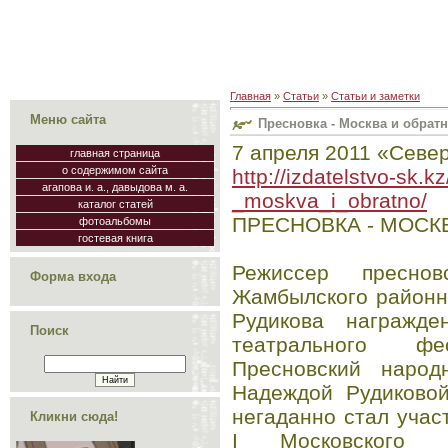
Главная
»
Статьи
»
Статьи и заметки
Меню сайта
Пресновка - Москва и обрат
7 апреля 2011 «Севе
главная страница
о содержимом сайта
http://izdatelstvo-sk.k
агапова и. а., давыдова м. а.
_moskva_i_obratno/
каталог статей
ПРЕСНОВКА - МОСК
фотоальбомы
гостевая книга
Режиссер преснов
Форма входа
Жамбылского районн
Рудикова награжде
Поиск
театрального фе
Пресновский народ
Надеждой Рудиковой
негаданно стал учас
Кликни сюда!
I Московского т