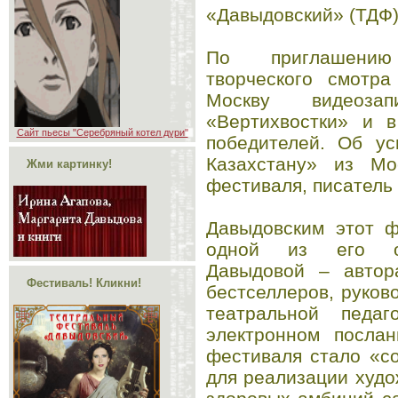
«Давыдовский» (ТДФ)
По приглашению
творческого смотра
Москву видеозап
«Вертихвостки» и в
Сайт пьесы "Серебряный котел дури"
победителей. Об ус
Казахстану» из Мо
Жми картинку!
фестиваля, писатель
Давыдовским этот ф
одной из его ор
Давыдовой – автора
Фестиваль! Кликни!
бестселлеров, руков
театральной педаг
электронном посла
фестиваля стало «с
для реализации худ