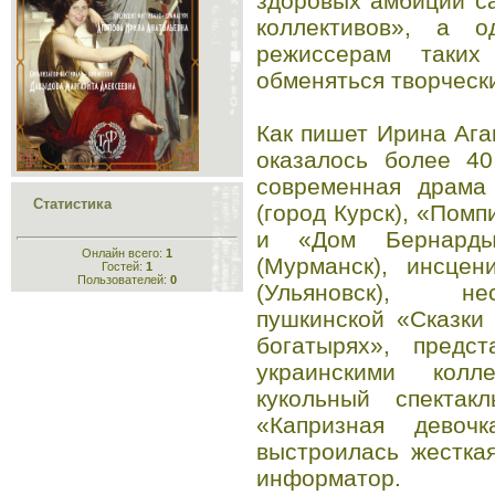
здоровых амбиций с
коллективов», а 
режиссерам таких
обменяться творческ
Как пишет Ирина Ага
оказалось более 40
современная драма
Статистика
(город Курск), «Пом
и «Дом Бернарды
Онлайн всего:
1
(Мурманск), инсцен
Гостей:
1
Пользователей:
0
(Ульяновск), не
пушкинской «Сказки
богатырях», предс
украинскими колле
кукольный спектак
«Капризная девочк
выстроилась жестка
информатор.