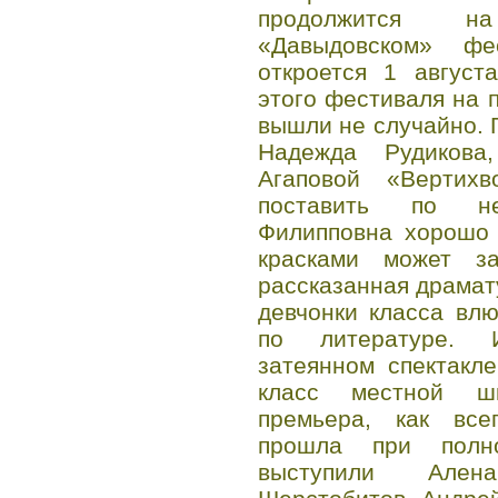
продолжится н
«Давыдовском» фе
откроется 1 август
этого фестиваля на 
вышли не случайно. 
Надежда Рудикова
Агаповой «Вертихв
поставить по не
Филипповна хорошо 
красками может з
рассказанная драмату
девчонки класса вл
по литературе. 
затеянном спектакл
класс местной шк
премьера, как все
прошла при полн
выступили Ален