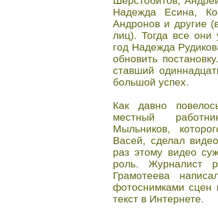
Шерстобитов, Андрей
Надежда Есина, Ко
Андронов и другие (
лиц). Тогда все они
год Надежда Рудиков
обновить постановку
ставший одиннадцат
большой успех.
Как давно повелос
местный работн
Мыльников, которо
Васей, сделал видео
раз этому видео су
роль. Журналист р
Грамотеева напис
фотоснимками сцен 
текст в Интернете.