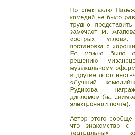
Но спектаклю Надеж
комедий не было ра
трудно представить
замечает И. Агапов
«острых углов».
постановка с хорош
Ее можно было о
решению мизансце
музыкальному оформ
и другие достоинств
«Лучший комедийн
Рудикова награж
дипломом (на снимк
электронной почте).
Автор этого сообще
что знакомство с 
театральных ко