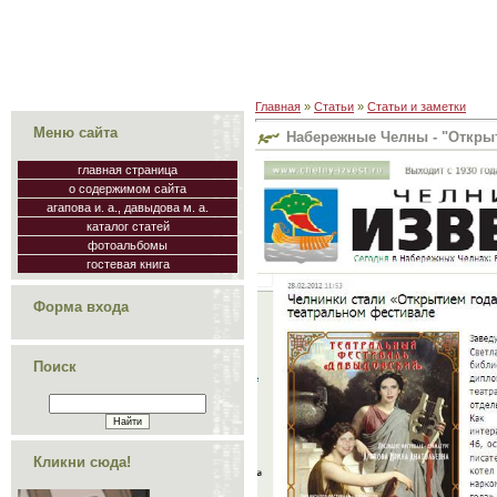
Главная
»
Статьи
»
Статьи и заметки
Меню сайта
Набережные Челны - "Открыт
главная страница
о содержимом сайта
агапова и. а., давыдова м. а.
каталог статей
фотоальбомы
гостевая книга
Форма входа
Поиск
Кликни сюда!