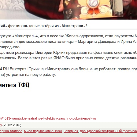
sti/4013-yamalskie-teatralnye-kollektivy-zaochno-pokorili-moskvu
zi
(23.02.2016)
Ирина Агапова
,
мисс подмосковье 1990
,
ноябрьск
,
Давыдовский театральный фестива