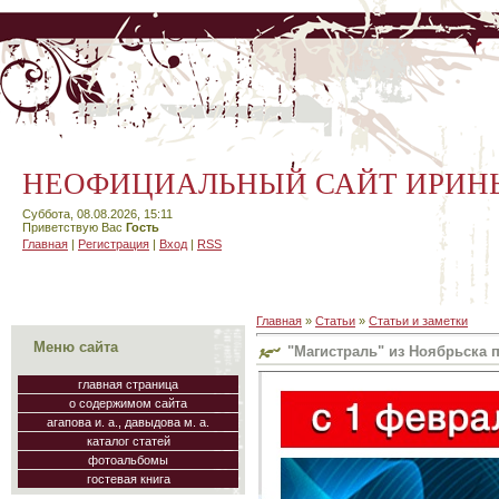
НЕОФИЦИАЛЬНЫЙ САЙТ ИРИН
Суббота, 08.08.2026, 15:11
Приветствую Вас
Гость
Главная
|
Регистрация
|
Вход
|
RSS
Главная
»
Статьи
»
Статьи и заметки
Меню сайта
"Магистраль" из Ноябрьска
главная страница
о содержимом сайта
агапова и. а., давыдова м. а.
каталог статей
фотоальбомы
гостевая книга