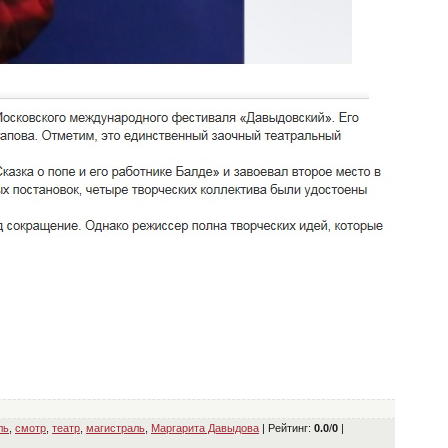
ль
,
смотр
,
театр
,
магистраль
,
Маргарита Давыдова
|
Рейтинг
:
0.0
/
0
|