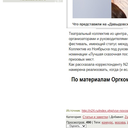
Источник
:
http://n24.ru/index.php/vse-novo
Категория
:
Статьи и заметки
|
Добавил
:
Zi
Просмотров
:
490
|
Теги
:
конкурс
,
москва
,