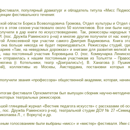
фестиваля, популярный драматург и обладатель титула «Мисс Подмос
денции фестивального течения:
ской области Бориса Всеволодовича Громова, Отдел культуры и Отдел
го в этом сезоне участвовало около 50 коллективов. Все они были н
олучили в дар книги по искусствоведению. Так, режиссеры народных те
 И. (пос. Дружба Раменского р-на) и многие другие получили от нас кни
ой Алексеевной при участии самого Дмитрия Вадимовича. Книга эт
 она больше никогда не будет переиздаваться. Режиссеры студий, гд
риев «Там, на неведомых дорожках» и книгами для развития мелкой мот
к), наш постоянный участник Коровицына О. (пос. Коммунарка Ленинско
» отправилась к нашим постоянным участникам из Тольятти – Правос
югина (г. Котельники, театр «Доигрались!»), В. Ханагова (г. Пушки
кий), коллективы из Москвы, Амстердама, постановки которых 
получили звания «профессора» общественной академии, которая, начина
 итогам фестиваля Оргкомитетом был выпущен сборник научно-методичес
екоторых театральных режиссеров.
шой глянцевый журнал «Вестник педагога искусств» с рассказами об ос
., пос. Дружба Раменского р-на), театральной студии ДОУ № 27 «Семицв
колаева Л., г. Воркута) и др.
чным голосованием были выбраны «мисс» и «мистер» фестиваля. Ими ст