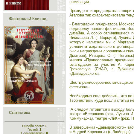
номинации.
Президент и председатель жюри 
Агапова так охарактеризовала тен
Фестиваль! Кликни!
- Благодарим губернатора Москов
поддержку нашего фестиваля. Все
дизайна. А особо отличившиеся п
Николаева Л. (г. Воркута), Лукина
которую написали мы с Маргарит
условиям издательского договора
были награждены сборниками сцена
Дмитров), Ртищева О. (г. Ногинс
книжка «Православные праздники
Благодарим за участие А. Корен
Гроховскую (ЯНАО, г. Губкинс
«Давыдовского».
Шесть режиссеров-постановщиков 
фестиваль.
Необходимо еще добавить, что по
Творчество», куда вошли статьи н
А следом готовится к выходу боль
Статистика
театре «Веснянка» (реж. Лукина И
Коммунарка), театре «ЛиК» (реж. Ни
Онлайн всего:
1
В завершении «Давыдовского» зао
Гостей:
1
и Андрей Коренюгин (г. Люберцы).
Пользователей:
0