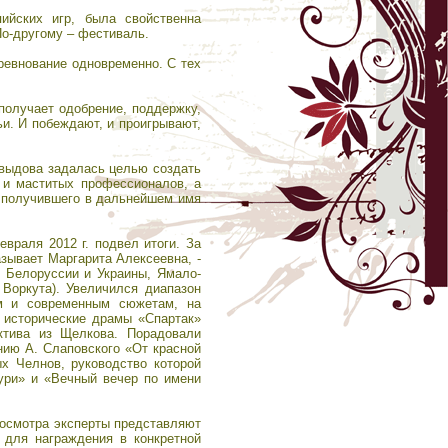
ийских игр, была свойственна
о-другому – фестиваль.
ревнование одновременно. С тех
получает одобрение, поддержку,
ьи. И побеждают, и проигрывают,
авыдова задалась целью создать
к и маститых профессионалов, а
, получившего в дальнейшем имя
враля 2012 г. подвел итоги. За
зывает Маргарита Алексеевна, -
з Белоруссии и Украины, Ямало-
 Воркута). Увеличился диапазон
ым и современным сюжетам, на
 исторические драмы «Спартак»
ктива из Щелкова. Порадовали
ению А. Слаповского «От красной
х Челнов, руководство которой
ури» и «Вечный вечер по имени
росмотра эксперты представляют
 для награждения в конкретной