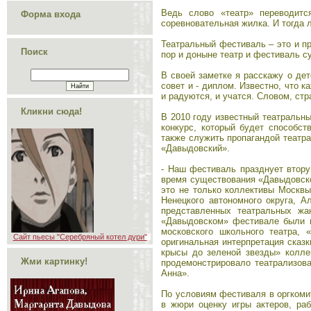
Ведь слово «театр» переводитс
Форма входа
соревновательная жилка. И тогда
Театральный фестиваль – это и п
Поиск
пор и доныне театр и фестиваль 
В своей заметке я расскажу о де
совет и - диплом. Известно, что к
и радуются, и учатся. Словом, стр
Кликни сюда!
В 2010 году известный театральн
конкурс, который будет способст
также служить пропагандой театр
«Давыдовский».
- Наш фестиваль празднует вторую
время существования «Давыдовско
это не только коллективы Москвы
Ненецкого автономного округа, А
представленных театральных жа
«Давыдовском» фестивале были п
московского школьного театра,
Сайт пьесы "Серебряный котел дури"
оригинальная интерпретация сказк
крысы до зеленой звезды» колле
Жми картинку!
продемонстрировало театрализов
Анна».
По условиям фестиваля в оргкоми
в жюри оценку игры актеров, ра