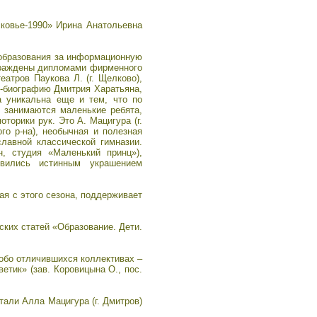
ковье-1990» Ирина Анатольевна
 образования за информационную
аграждены дипломами фирменного
атров Паукова Л. (г. Щелково),
гу-биографию Дмитрия Харатьяна,
а уникальна еще и тем, что по
е занимаются маленькие ребята,
орики рук. Это А. Мацигура (г.
го р-на), необычная и полезная
лавной классической гимназии.
н, студия «Маленький принц»),
явились истинным украшением
я с этого сезона, поддерживает
ких статей «Образование. Дети.
обо отличившихся коллективах –
етик» (зав. Коровицына О., пос.
али Алла Мацигура (г. Дмитров)