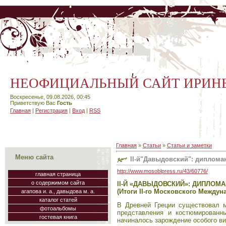
НЕОФИЦИАЛЬНЫЙ САЙТ ИРИН
Воскресенье, 09.08.2026, 00:45
Приветствую Вас
Гость
Главная
|
Регистрация
|
Вход
|
RSS
Главная
»
Статьи
»
Статьи и заметки
Меню сайта
II-й"Давыдовский": дипломан
http://www.mosoblpress.ru/43/60776/
главная страница
о содержимом сайта
II-Й «ДАВЫДОВСКИЙ»: ДИПЛОМ
(Итоги II-го Московского Междун
агапова и. а., давыдова м. а.
каталог статей
В Древней Греции существовал м
фотоальбомы
представления и костюмированн
гостевая книга
начиналось зарождение особого вид