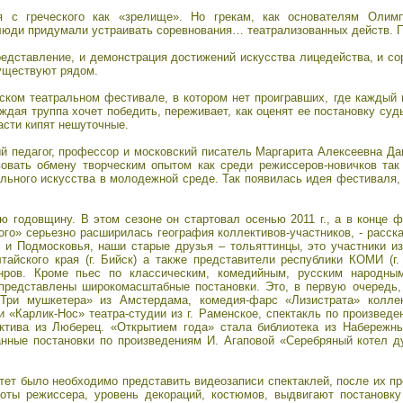
я с греческого как «зрелище». Но грекам, как основателям Олимп
 люди придумали устраивать соревнования… театрализованных действ. П
редставление, и демонстрация достижений искусства лицедейства, и со
существуют рядом.
тском театральном фестивале, в котором нет проигравших, где каждый 
аждая труппа хочет победить, переживает, как оценят ее постановку суд
асти кипят нешуточные.
ый педагог, профессор и московский писатель Маргарита Алексеевна Д
вовать обмену творческим опытом как среди режиссеров-новичков та
ального искусства в молодежной среде. Так появилась идея фестиваля
 годовщину. В этом сезоне он стартовал осенью 2011 г., а в конце фе
го» серьезно расширилась география коллективов-участников, - расска
 и Подмосковья, наши старые друзья – тольяттинцы, это участники и
лтайского края (г. Бийск) а также представители республики КОМИ (г.
нров. Кроме пьес по классическим, комедийным, русским народн
редставлены широкомасштабные постановки. Это, в первую очередь,
 «Три мушкетера» из Амстердама, комедия-фарс «Лизистрата» колле
и «Карлик-Нос» театра-студии из г. Раменское, спектакль по произвед
ктива из Люберец. «Открытием года» стала библиотека из Набережны
анные постановки по произведениям И. Агаповой «Серебряный котел д
тет было необходимо представить видеозаписи спектаклей, после их п
боты режиссера, уровень декораций, костюмов, выдвигают постановку