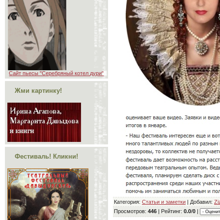
Сайт пьесы "Серебряный котел дури"
Жми картинку!
Фестиваль! Кликни!
Категория
:
Статьи и заметки
|
Добавил
:
Zi
Просмотров
:
446
|
Рейтинг
:
0.0
/
0
|