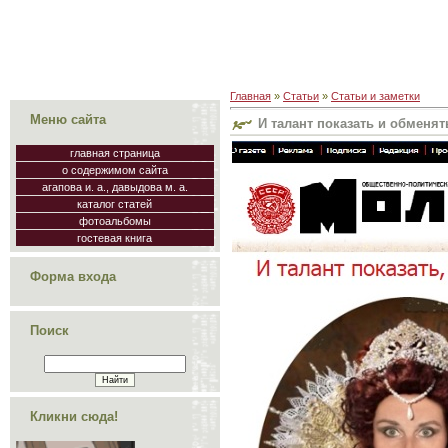
Главная
»
Статьи
»
Статьи и заметки
Меню сайта
И талант показать и обменя
главная страница
о содержимом сайта
агапова и. а., давыдова м. а.
каталог статей
фотоальбомы
гостевая книга
Форма входа
Поиск
Кликни сюда!