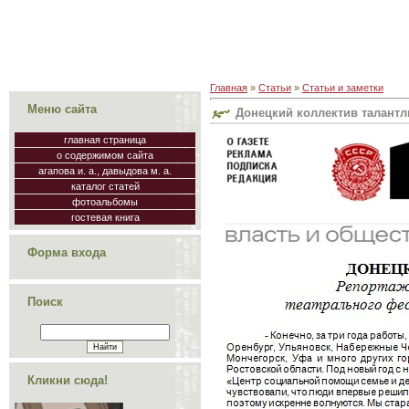
Главная
»
Статьи
»
Статьи и заметки
Меню сайта
Донецкий коллектив талантл
главная страница
о содержимом сайта
агапова и. а., давыдова м. а.
каталог статей
фотоальбомы
гостевая книга
Форма входа
Поиск
Кликни сюда!