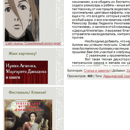
Сайт пьесы "Серебряный котел дури"
Жми картинку!
Категория
:
Статьи и заметки
|
Добавил
:
Zi
Просмотров
:
400
|
Теги
:
Давыдовский теа
Фестиваль! Кликни!