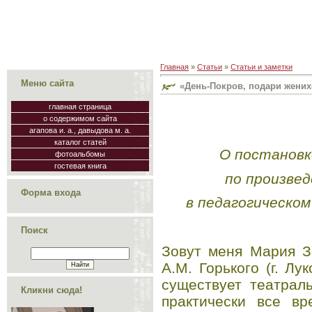
Главная
»
Статьи
»
Статьи и заметки
Меню сайта
«День-Покров, подари жених
главная страница
о содержимом сайта
агапова и. а., давыдова м. а.
каталог статей
О постановк
фотоальбомы
гостевая книга
по произвед
Форма входа
в педагогическом
Поиск
Зовут меня Мария Зв
А.М. Горького (г. Л
существует театрал
Кликни сюда!
практически все в