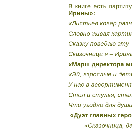
В книге есть партит
Ирины»:
«Листьев ковер раз
Словно живая карт
Сказку поведаю эту
Сказочница я – Ири
«Марш директора ме
«Эй, взрослые и дет
У нас в ассортимен
Стол и стулья, сте
Что угодно для душ
«Дуэт главных геро
«Сказочница, д