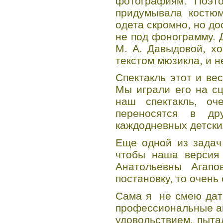
фотографиям. Поэто
придумывала костюм
одета скромно, но до
не под фонограмму. 
М. А. Давыдовой, хо
текстом мюзикла, и 
Спектакль этот и ве
Мы играли его на сц
наш спектакль, оч
переносятся в др
каждодневных детски
Еще одной из задач
чтобы наша версия
Анатольевны Агап
постановку, то очень
Сама я не смею дать
профессиональные ак
удовольствием, пыта