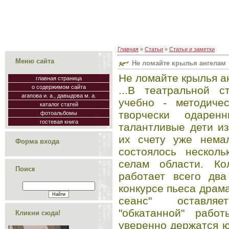
Главная
»
Статьи
»
Статьи и заметки
Меню сайта
Не ломайте крылья ангелам
Не ломайте крылья а
главная страница
о содержимом сайта
...В театральной с
агапова и. а., давыдова м. а.
учебно - методиче
каталог статей
творчески одарен
фотоальбомы
гостевая книга
талантливые дети и
их счету уже немал
Форма входа
состоялось несколь
селам области. Ко
Поиск
работает всего два
конкурсе пьеса драм
сеанс" оставля
"обкатанной" рабо
Кликни сюда!
уверенно держатся ю