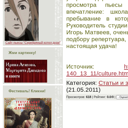
просмотра пьесы
впечатление: школ
пребывание в кото
Руководитель студии
Игорь Матвеев, очен
подбору репертуара, 
Сайт пьесы "Серебряный котел дури"
настоящая удача!
Жми картинку!
Источник
:
h
140_13_11/culture.ht
Категория
:
Статьи и 
(21.05.2011)
Фестиваль! Кликни!
Просмотров
:
618
|
Рейтинг
:
0.0
/
0
|