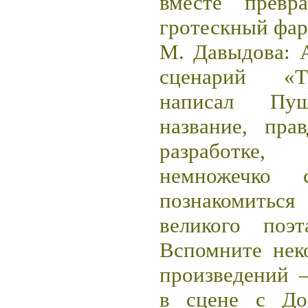
вместе превр
гротескный фар
М. Давыдова: 
сценарий «Т
написал Пуш
название, пра
разработке
немножечко
познакомитьс
великого поэ
Вспомните нек
произведений 
в сцене с До