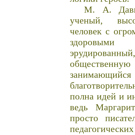
М. А. Дав
ученый, высо
человек с огр
здоровым
эрудированный
обществе
занимающийся
благотворител
полна идей и и
ведь Маргари
просто писате
педагогическ