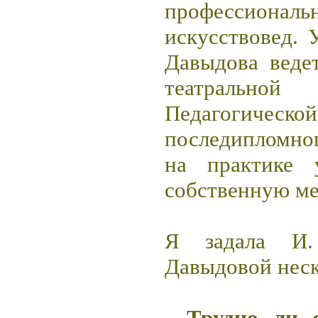
профессиона
искусствовед. 
Давыдова веде
театрально
Педагогич
последипломно
на практике 
собственную ме
Я задала И
Давыдовой неск
- Трудно ли 