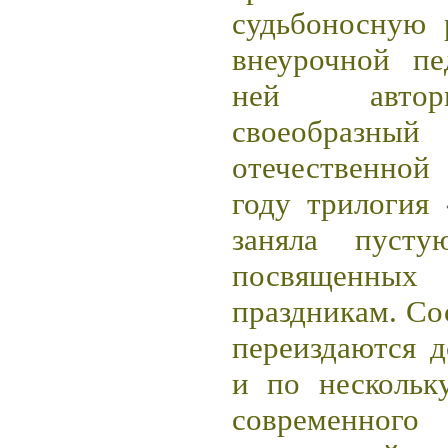
судьбоносную 
внеурочной пе
ней автор
своеобраз
отечественной
году трилогия
заняла пуст
посвящен
праздникам. Со
переиздаются д
и по нескольк
современног