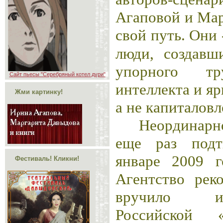
Агаповой и Ма
свой путь. Они
люди, создавш
упорного тру
Сайт пьесы "Серебряный котел дури"
интеллекта и яр
Жми картинку!
а не капиталов
Неординар
еще раз подт
январе 2009 
Фестиваль! Кликни!
Агентство рек
вручило и
Российской «