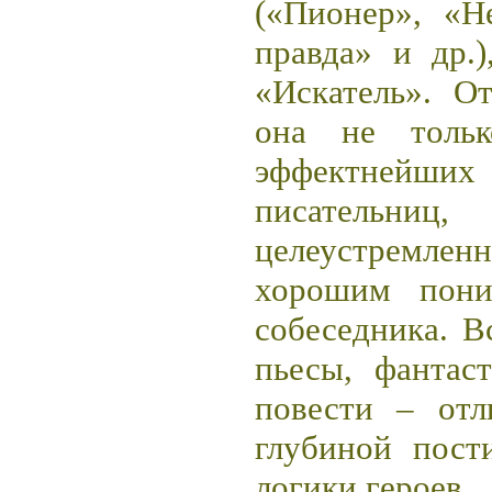
(«Пионер», «Н
правда» и др.
«Искатель». О
она не толь
эффектнейш
писательниц,
целеустремл
хорошим пони
собеседника. В
пьесы, фантас
повести – отл
глубиной пост
логики героев.