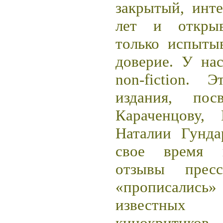
закрытый, инт
лет и открыв
только испыты
доверие. У на
non
-
fiction
. Эт
издания, пос
Караченцову,
Наталии Гунда
свое время 
отзывы пре
«прописались
известных
кинокритико