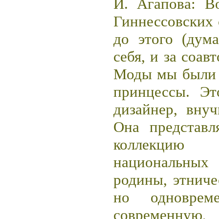
И. Агапова: В
Гиннессовских 
до этого (дум
себя, и за соав
Моды мы были 
принцессы. Эт
дизайнер, внуч
Она представ
коллекцию
национальны
родины, этнич
но одновре
современн