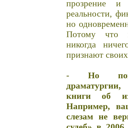
прозрение и 
реальности, фи
но одновремен
Потому что 
никогда ниче
признают своих
- Но пом
драматургии
книги об из
Например, ва
слезам не ве
судеб» в 2006