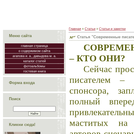
Главная
»
Статьи
»
Статьи и заметки
Меню сайта
Статья "Современные писате
СОВРЕМЕ
главная страница
о содержимом сайта
– КТО ОНИ?
агапова и. а., давыдова м. а.
каталог статей
Сейчас прос
фотоальбомы
гостевая книга
писателем – 
Форма входа
спонсора, за
полный впере
Поиск
привлекатель
маститых на 
Кликни сюда!
авторов-сце