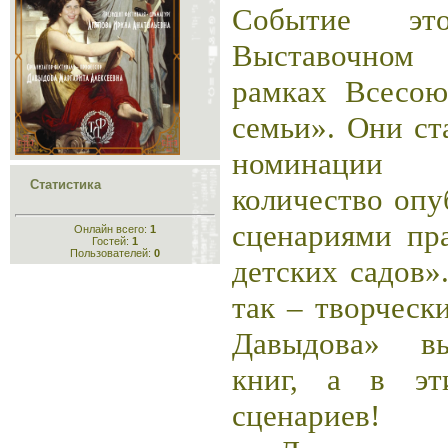
Событие э
Выставочном
рамках Всесою
семьи». Они ст
номинации 
Статистика
количество опу
сценариями пр
Онлайн всего:
1
Гостей:
1
Пользователей:
0
детских садов»
так – творческ
Давыдова» вы
книг, а в эт
сценариев!